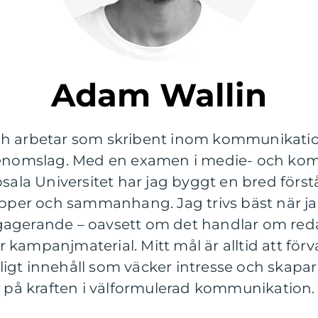
Adam Wallin
ch arbetar som skribent inom kommunikation
 genomslag. Med en examen i medie- och k
psala Universitet har jag byggt en bred förs
upper och sammanhang. Jag trivs bäst när ja
agerande – oavsett om det handlar om redak
ler kampanjmaterial. Mitt mål är alltid att fö
ngligt innehåll som väcker intresse och skapar
r på kraften i välformulerad kommunikation.