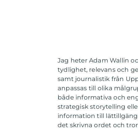
Jag heter Adam Wallin o
tydlighet, relevans och
samt journalistik från Up
anpassas till olika målgr
både informativa och eng
strategisk storytelling el
information till lättillgä
det skrivna ordet och tro