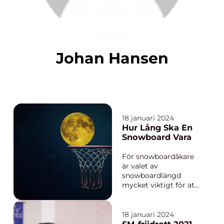
Johan Hansen
18 januari 2024
Hur Lång Ska En
Snowboard Vara
För snowboardåkare
är valet av
snowboardlängd
mycket viktigt för att
uppnå bästa möjliga
prestation och
komfort på pisten
18 januari 2024
eller i terrängen. I