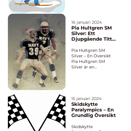
ägde rum år 1923, fyra
deltagande i
år efter det första
loppet
Vasaloppet för män.
Det var en milstolpe i
16 januari 2024
svensk historia då det
Pia Hultgren SM
markerade början på
Silver: Ett
kvinnors deltagande
Djupgående Titt
inom skidåkning och
på Silverets
lån...
Skönhet och
Pia Hultgren SM
Popularitet
Silver – En Översikt
Pia Hultgren SM
Silver är en
framstående svensk
silversmed som har
blivit känd för sina
enastående
silversmycken. Med
15 januari 2024
en passion för konst
Skidskytte
och design har Pia
Paralympics – En
Hultgren skapat ett
Grundlig Översikt
unikt varumärke som
represent...
Skidskytte