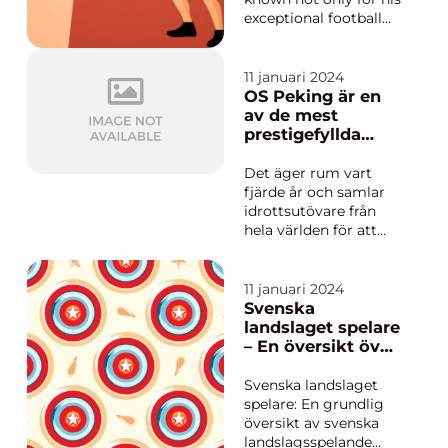
exceptional football
skills but also for his
incredibly fit
physique. One of the
11 januari 2024
factors contributing
OS Peking är en
to his success is his
av de mest
strict diet regimen. In
prestigefyllda
this article, we will
evenemangen
delve into the details...
inom idrottens
Det äger rum vart
värld
fjärde år och samlar
idrottsutövare från
hela världen för att
tävla i olika sporter. I
denna artikel kommer
vi ge en grundlig
11 januari 2024
översikt över OS
Svenska
Peking, presentera
landslaget spelare
olika typer av OS,
– En översikt över
erbjuda kvantitativa
svenska
mätningar om
landslagsspeland
Svenska landslaget
evenemanget, disk...
e fotbollsspelare
spelare: En grundlig
översikt av svenska
landslagsspelande