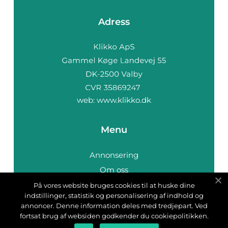
Adress
web:
www.klikko.dk
Menu
Annonsering
Om oss
Cookies
På vores website bruges cookies til at huske dine
indstillinger, statistik og personalisering af indhold og
Kontakta oss
annoncer. Denne information deles med tredjepart. Ved
Sitemap
fortsat brug af websiden godkender du cookiepolitikken.