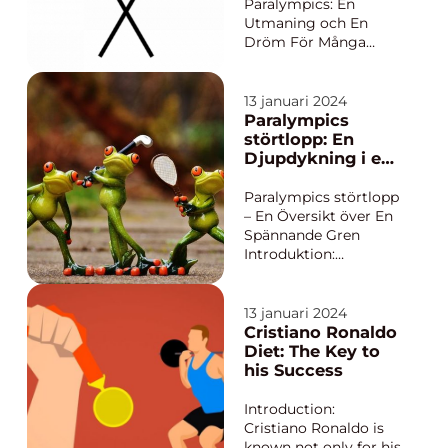
Paralympics: En
Utmaning och En
Dröm För Många
Skidskytte
Paralympics är en
unik och spännande
13 januari 2024
tävling där idrottare
Paralympics
med
störtlopp: En
funktionsnedsättning
Djupdykning i en
får möjlighet att tävla
Spännande Gren
i skidskytte på
Paralympics störtlopp
vinterns glittrande
– En Översikt över En
snölandskap. Denna
Spännande Gren
sport har snabbt b...
Introduktion:
Paralympics störtlopp
är en imponerande
gren inom
13 januari 2024
paralympiska spelen,
Cristiano Ronaldo
som riktar sig till
Diet: The Key to
idrottare med olika
his Success
funktionshinder. Trots
de unika utmaningar
Introduction:
de möter, har des...
Cristiano Ronaldo is
known not only for his