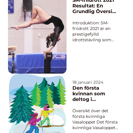
SM-friidrott 2021
denna artikel kommer
Resultat: En
vi att ge en grundlig
Grundlig Översikt
översikt över hur lång
och Analys
en snowboard bör
Introduktion: SM-
vara och utforska
friidrott 2021 är en
olika ...
prestigefylld
idrottstävling som
samlar landets bästa
friidrottare under ett
och samma tak.
Mästerskapet har en
rik historia och detta
år är inget undantag.
Denna artikel
18 januari 2024
kommer att ge dig en
Den första
grundlig översikt öv...
kvinnan som
deltog i
Vasaloppet lade
grunden för en
Översikt över det
lång och
första kvinnliga
framgångsrik
Vasaloppet Det första
tradition för
kvinnliga Vasaloppet
kvinnlig