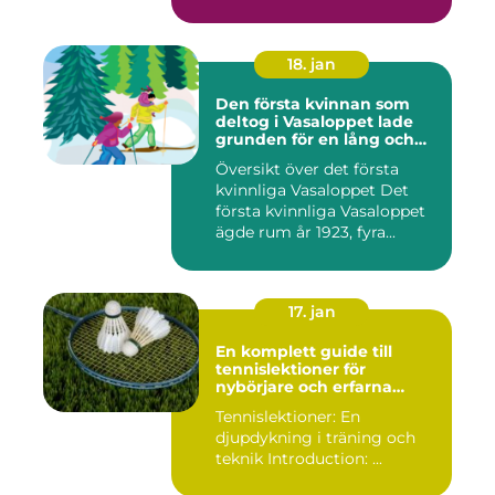
18. jan
Den första kvinnan som
deltog i Vasaloppet lade
grunden för en lång och
framgångsrik tradition för
Översikt över det första
kvinnlig deltagande i
kvinnliga Vasaloppet Det
loppet
första kvinnliga Vasaloppet
ägde rum år 1923, fyra...
17. jan
En komplett guide till
tennislektioner för
nybörjare och erfarna
spelare
Tennislektioner: En
djupdykning i träning och
teknik Introduction: ...