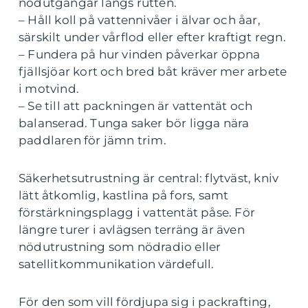
nödutgångar längs rutten.
– Håll koll på vattennivåer i älvar och åar,
särskilt under vårflod eller efter kraftigt regn.
– Fundera på hur vinden påverkar öppna
fjällsjöar kort och bred båt kräver mer arbete
i motvind.
– Se till att packningen är vattentät och
balanserad. Tunga saker bör ligga nära
paddlaren för jämn trim.
Säkerhetsutrustning är central: flytväst, kniv
lätt åtkomlig, kastlina på fors, samt
förstärkningsplagg i vattentät påse. För
längre turer i avlägsen terräng är även
nödutrustning som nödradio eller
satellitkommunikation värdefull.
För den som vill fördjupa sig i packrafting,