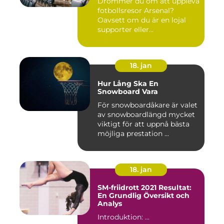
Drömmer du om att uppleva
fotbollsresor Arsenal?
Oavsett om du är en lojal
supporter eller...
18. jan
Hur Lång Ska En
Snowboard Vara
För snowboardåkare är valet
av snowboardlängd mycket
viktigt för att uppnå bästa
möjliga prestation ...
18. jan
SM-friidrott 2021 Resultat:
En Grundlig Översikt och
Analys
Introduktion: ...