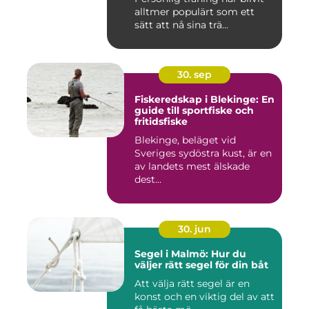
alltmer populärt som ett
sätt att nå sina trä...
30. sep
Fiskeredskap i Blekinge: En
guide till sportfiske och
fritidsfiske
Blekinge, beläget vid
Sveriges sydöstra kust, är en
av landets mest älskade
dest...
30. jun
Segel i Malmö: Hur du
väljer rätt segel för din båt
Att välja rätt segel är en
konst och en viktig del av att