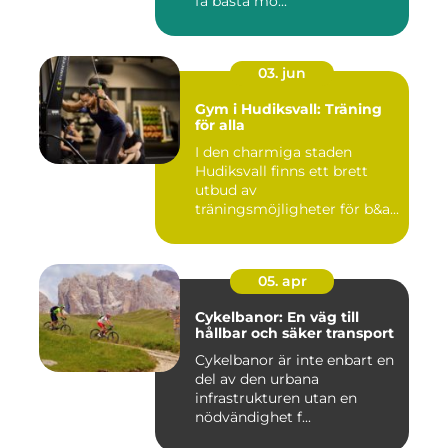
få bästa mö...
03. jun
Gym i Hudiksvall: Träning
för alla
I den charmiga staden
Hudiksvall finns ett brett
utbud av
träningsmöjligheter för b&a...
05. apr
Cykelbanor: En väg till
hållbar och säker transport
Cykelbanor är inte enbart en
del av den urbana
infrastrukturen utan en
nödvändighet f...