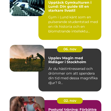
Upptäck Gymkulturen i
Lund: Din guide till en
starkare livsstil
Gym i Lund känt som en
pulserande studentstad med
en rik historia och en
blomstrande intellektu...
06. nov
Upplev Magin med
Ridläger i Stockholm
Är du hästintresserad och
drömmer om att spendera
din tid med dessa magnifika
djur? R...
02. nov
Postural träning: Förbättra