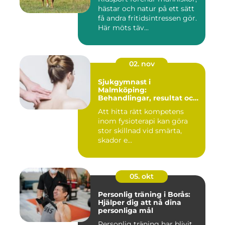
hästar och natur på ett sätt
få andra fritidsintressen gör.
Här möts täv...
02. nov
Sjukgymnast i
Malmköping:
Behandlingar, resultat och
hur man väljer rätt
Att hitta rätt kompetens
inom fysioterapi kan göra
stor skillnad vid smärta,
skador e...
05. okt
Personlig träning i Borås:
Hjälper dig att nå dina
personliga mål
Personlig träning har blivit