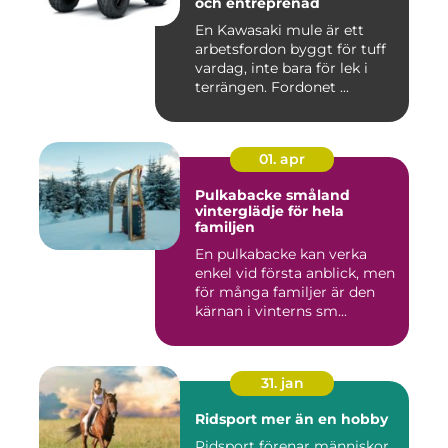
och entreprenad
En Kawasaki mule är ett
arbetsfordon byggt för tuff
vardag, inte bara för lek i
terrängen. Fordonet ...
01. apr
Pulkabacke småland
vinterglädje för hela
familjen
En pulkabacke kan verka
enkel vid första anblick, men
för många familjer är den
kärnan i vinterns sm...
31. jan
Ridsport mer än en hobby
Ridsport förenar människor,