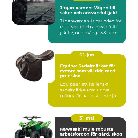
Jägarexamen: Vägen till
säker och ansvarsfull jakt
Jägarexamen är grunden för
ett tryggt och ansvarsfullt
jaktliv, och många v&aum...
02. jun
Equipe: Sadelmärket för
ryttare som vill rida med
precision
Equipe är ett italienskt
sadelmärke som under
många år har blivit ett sjä...
31. maj
Kawasaki mule robusta
arbetsfordon för gård, skog