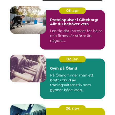
03. apr
Proteinpulver i Göteborg:
Allt du behöver veta
I en tid där intresset för hälsa
och fitness är större än
någons...
02. jan
Gym på Öland
På Öland finner man ett
brett utbud av
träningsalternativ som
gynnar både krop...
06. nov