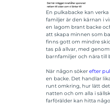
En pulkabacke kan verka 
familjer är den kärnan i v
en lagom brant backe och 
att skapa minnen som ba
finns gott om mindre ski
tas på allvar, med genomt
barnfamiljer och nära till
När någon söker
efter p
en backe. Det handlar li
runt omkring, hur lätt det
natten och om alla i sälls
farförälder kan hitta någ