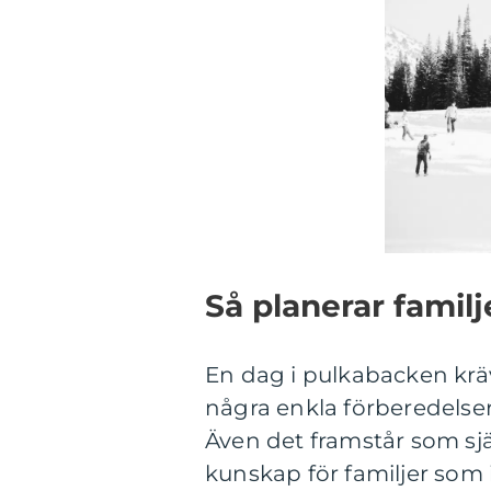
Så planerar famil
En dag i pulkabacken krä
några enkla förberedelser
Även det framstår som själ
kunskap för familjer som int