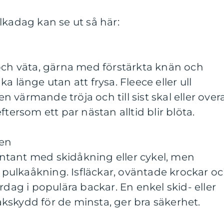
lkadag kan se ut så här:
och väta, gärna med förstärkta knän och
a länge utan att frysa. Fleece eller ull
värmande tröja och till sist skal eller overal
ftersom ett par nästan alltid blir blöta.
ken
tant med skidåkning eller cykel, men
ulkaåkning. Isfläckar, oväntade krockar o
rdag i populära backar. En enkel skid- eller
kskydd för de minsta, ger bra säkerhet.