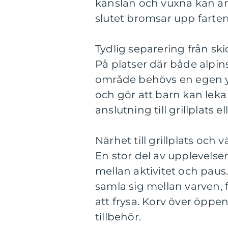
känslan och vuxna kan ändå
slutet bromsar upp farten
Tydlig separering från sk
På platser där både alpi
område behövs en egen yta
och gör att barn kan leka
anslutning till grillplats e
Närhet till grillplats och
En stor del av upplevelsen 
mellan aktivitet och paus.
samla sig mellan varven, 
att frysa. Korv över öppen
tillbehör.