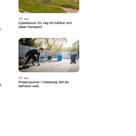
05. apr
Cykelbanor: En väg till hållbar och
säker transport
r
03. apr
Proteinpulver i Göteborg: Allt du
n
behöver veta