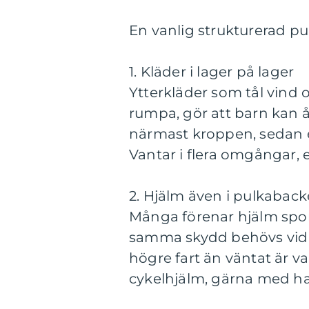
En vanlig strukturerad pu
1. Kläder i lager på lager
Ytterkläder som tål vind 
rumpa, gör att barn kan åk
närmast kroppen, sedan en 
Vantar i flera omgångar, e
2. Hjälm även i pulkabac
Många förenar hjälm spon
samma skydd behövs vid p
högre fart än väntat är va
cykelhjälm, gärna med ha