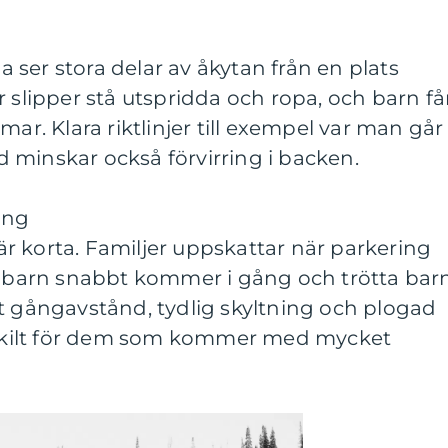
ser stora delar av åkytan från en plats
r slipper stå utspridda och ropa, och barn få
mar. Klara riktlinjer till exempel var man går
 minskar också förvirring i backen.
ing
r korta. Familjer uppskattar när parkering
tt barn snabbt kommer i gång och trötta bar
t gångavstånd, tydlig skyltning och plogad
ärskilt för dem som kommer med mycket