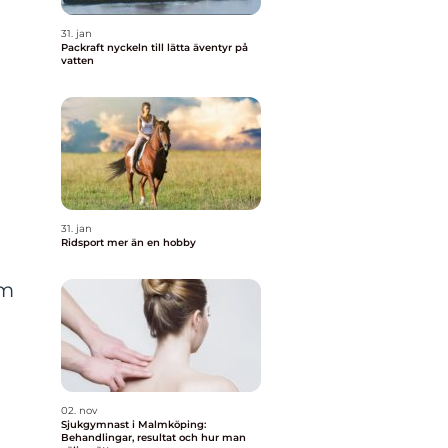
31. jan
Packraft nyckeln till lätta äventyr på
vatten
31. jan
Ridsport mer än en hobby
om
02. nov
Sjukgymnast i Malmköping:
Behandlingar, resultat och hur man