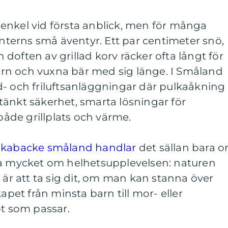
enkel vid första anblick, men för många
interns små äventyr. Ett par centimeter snö,
doften av grillad korv räcker ofta långt för
rn och vuxna bär med sig länge. I Småland
d- och friluftsanläggningar där pulkaåkning
änkt säkerhet, smarta lösningar för
 både grillplats och värme.
ulkabacke småland handlar
det sällan bara 
ka mycket om helhetsupplevelsen: naturen
 är att ta sig dit, om man kan stanna över
kapet från minsta barn till mor- eller
ot som passar.