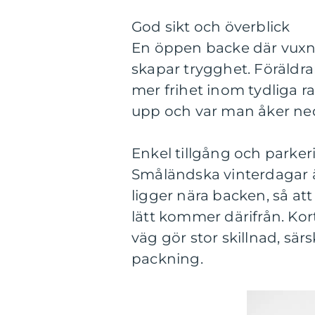
God sikt och överblick
En öppen backe där vuxna 
skapar trygghet. Föräldra
mer frihet inom tydliga ra
upp och var man åker ned
Enkel tillgång och parker
Småländska vinterdagar ä
ligger nära backen, så a
lätt kommer därifrån. Kor
väg gör stor skillnad, s
packning.