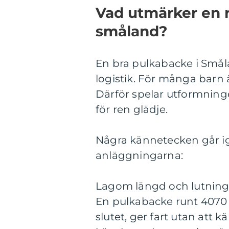
Vad utmärker en r
småland?
En bra pulkabacke i Små
logistik. För många barn 
Därför spelar utformninge
för ren glädje.
Några kännetecken går i
anläggningarna:
Lagom längd och lutnin
En pulkabacke runt 4070 
slutet, ger fart utan att k