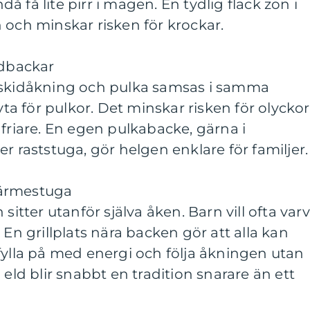
 få lite pirr i magen. En tydlig flack zon i
 och minskar risken för krockar.
idbackar
nskidåkning och pulka samsas i samma
 för pulkor. Det minskar risken för olyckor
 friare. En egen pulkabacke, gärna i
ller raststuga, gör helgen enklare för familjer.
 värmestuga
sitter utanför själva åken. Barn vill ofta var
 En grillplats nära backen gör att alla kan
fylla på med energi och följa åkningen utan
 eld blir snabbt en tradition snarare än ett