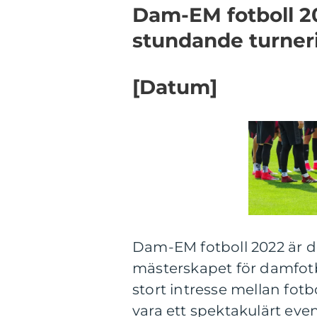
Dam-EM fotboll 20
stundande turner
[Datum]
Dam-EM fotboll 2022 är d
mästerskapet för damfotb
stort intresse mellan fot
vara ett spektakulärt ev