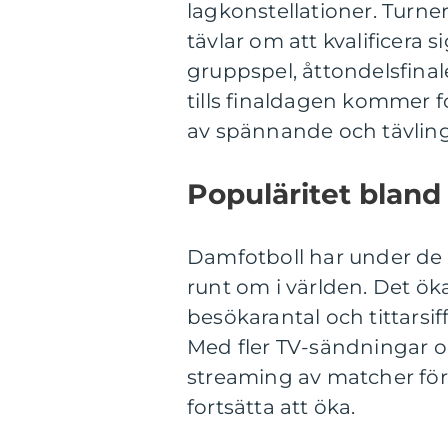
lagkonstellationer. Turn
tävlar om att kvalificera si
gruppspel, åttondelsfinale
tills finaldagen kommer f
av spännande och tävling
Populäritet bland
Damfotboll har under de s
runt om i världen. Det ök
besökarantal och tittarsif
Med fler TV-sändningar oc
streaming av matcher för
fortsätta att öka.