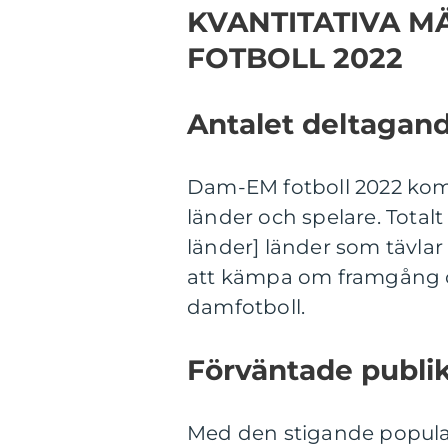
KVANTITATIVA M
FOTBOLL 2022
Antalet deltagand
Dam-EM fotboll 2022 ko
länder och spelare. Total
länder] länder som tävlar o
att kämpa om framgång oc
damfotboll.
Förväntade publiks
Med den stigande popula