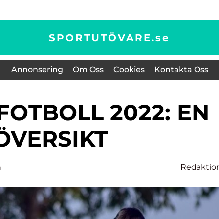
SPORTUTÖVARE.
se
Annonsering
Om Oss
Cookies
Kontakta Oss
ÖVERSIKT
n
Redaktio