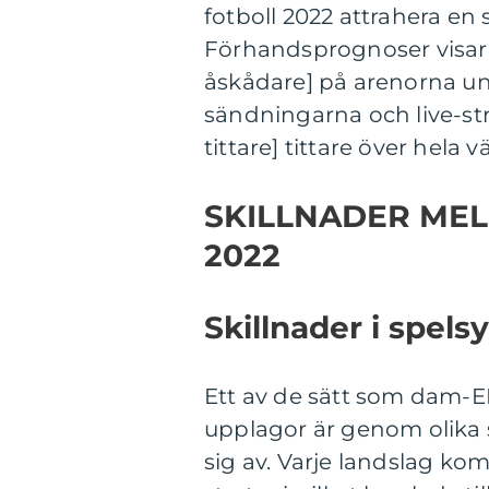
fotboll 2022 attrahera en
Förhandsprognoser visar 
åskådare] på arenorna un
sändningarna och live-st
tittare] tittare över hela v
SKILLNADER MEL
2022
Skillnader i spels
Ett av de sätt som dam-EM 
upplagor är genom olika
sig av. Varje landslag ko