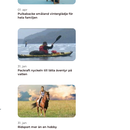
01. apr
Pulkabacke småland vinterglädje för
hela familjen
31. jan
Packraft nyckeln till lätta äventyr på
vatten
r
31. jan
Ridsport mer än en hobby