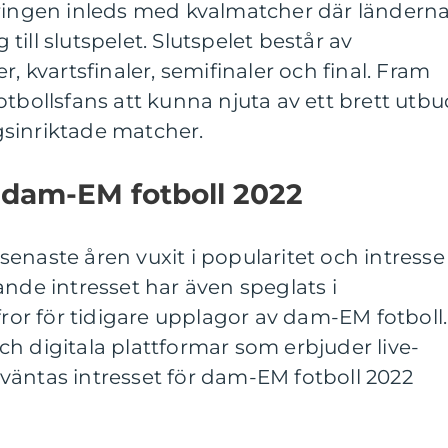
eringen inleds med kvalmatcher där ländern
g till slutspelet. Slutspelet består av
r, kvartsfinaler, semifinaler och final. Fram
otbollsfans att kunna njuta av ett brett utb
sinriktade matcher.
 dam-EM fotboll 2022
enaste åren vuxit i popularitet och intresse
ande intresset har även speglats i
fror för tidigare upplagor av dam-EM fotboll.
h digitala plattformar som erbjuder live-
väntas intresset för dam-EM fotboll 2022