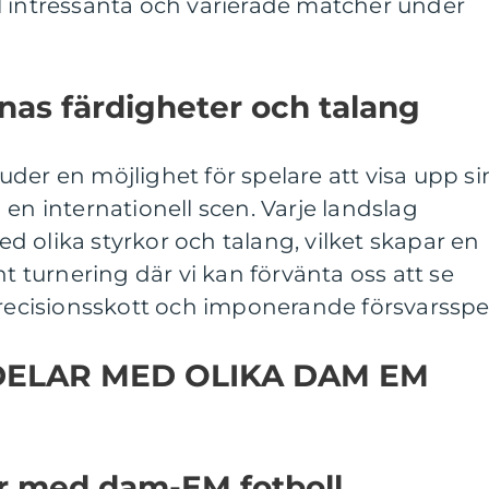
till intressanta och varierade matcher under
rnas färdigheter och talang
der en möjlighet för spelare att visa upp si
 en internationell scen. Varje landslag
 olika styrkor och talang, vilket skapar en
nt turnering där vi kan förvänta oss att se
precisionsskott och imponerande försvarsspel
DELAR MED OLIKA DAM EM
ar med dam-EM fotboll