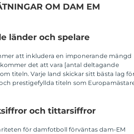
ÄTNINGAR OM DAM EM
e länder och spelare
mmer att inkludera en imponerande mängd
t kommer det att vara [antal deltagande
m titeln. Varje land skickar sitt bästa lag fö
h prestigefyllda titeln som Europamästare
iffror och tittarsiffror
riteten för damfotboll förväntas dam-EM