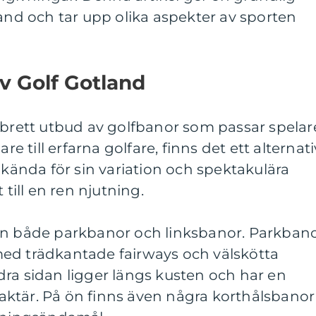
land och tar upp olika aspekter av sporten
v Golf Gotland
 brett utbud av golfbanor som passar spelar
re till erfarna golfare, finns det ett alternati
 kända för sin variation och spektakulära
 till en ren njutning.
an både parkbanor och linksbanor. Parkban
ed trädkantade fairways och välskötta
ra sidan ligger längs kusten och har en
ktär. På ön finns även några korthålsbanor