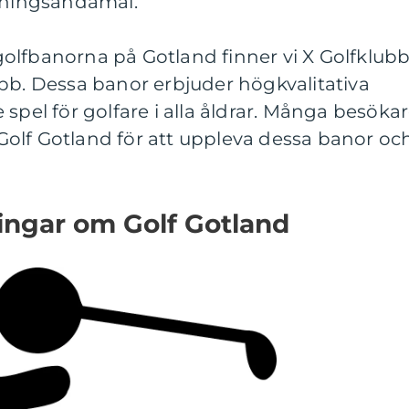
räningsändamål.
olfbanorna på Gotland finner vi X Golfklubb
bb. Dessa banor erbjuder högkvalitativa
spel för golfare i alla åldrar. Många besöka
l Golf Gotland för att uppleva dessa banor oc
ingar om Golf Gotland