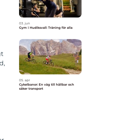
03. jun
Gym i Hudiksvall: Träning för alla
gt
d,
05. apr
m
Cykelbanor: En väg till hållbar och
säker transport