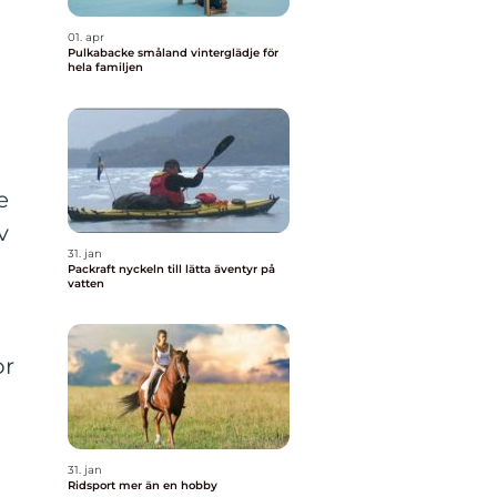
01. apr
Pulkabacke småland vinterglädje för
hela familjen
e
v
31. jan
Packraft nyckeln till lätta äventyr på
vatten
or
31. jan
Ridsport mer än en hobby