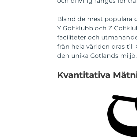
och driving ranges för t
Bland de mest populära g
Y Golfklubb och Z Golfklu
faciliteter och utmanande 
från hela världen dras til
den unika Gotlands miljö.
Kvantitativa Mätn