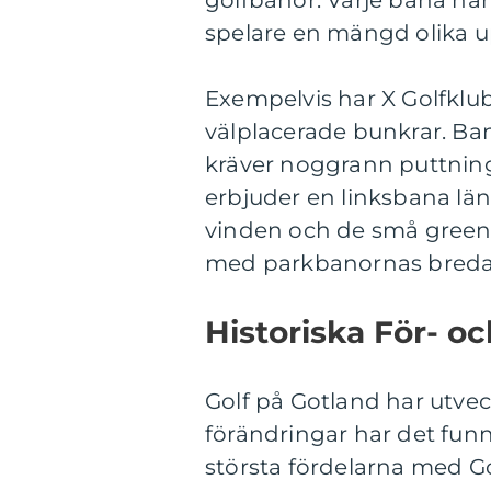
golfbanor. Varje bana har
spelare en mängd olika up
Exempelvis har X Golfkl
välplacerade bunkrar. Ba
kräver noggrann puttning
erbjuder en linksbana lä
vinden och de små greene
med parkbanornas breda 
Historiska För- o
Golf på Gotland har utvec
förändringar har det funn
största fördelarna med G