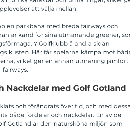
 sin unika karaktär och utmaningar, vilket g
plevelser att välja mellan.
ubb en parkbana med breda fairways och
nan är känd för sina utmanande greener, s
sförmåga. Y Golfklubb å andra sidan
ngs kusten. Här får spelarna kämpa mot båd
rna, vilket ger en annan utmaning jämfört
fairways.
ch Nackdelar med Golf Gotland
klats och förändrats över tid, och med dess
its både fördelar och nackdelar. En av de
olf Gotland är den natursköna miljön som