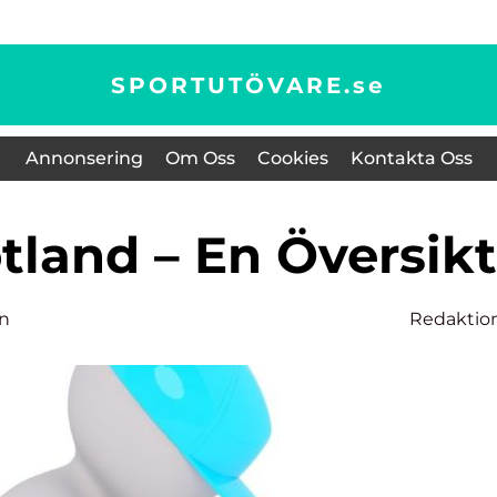
SPORTUTÖVARE.
se
Annonsering
Om Oss
Cookies
Kontakta Oss
otland – En Översikt
on
Redaktio