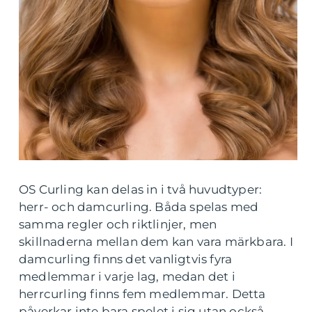
OS Curling kan delas in i två huvudtyper:
herr- och damcurling. Båda spelas med
samma regler och riktlinjer, men
skillnaderna mellan dem kan vara märkbara. I
damcurling finns det vanligtvis fyra
medlemmar i varje lag, medan det i
herrcurling finns fem medlemmar. Detta
påverkar inte bara spelet i sig utan också