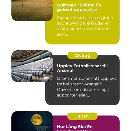
Golfresor i Skåne: En
guidad upplevelse
Skåne, en pittoresk region i
södra Sverige, erbjuder en
avkopplande paus för dem
som...
09. aug
Upplev Fotbollsresor till
Arsenal
Drömmer du om att uppleva
fotbollsresor Arsenal?
Oavsett om du är en lojal
supporter eller...
18. jan
Hur Lång Ska En