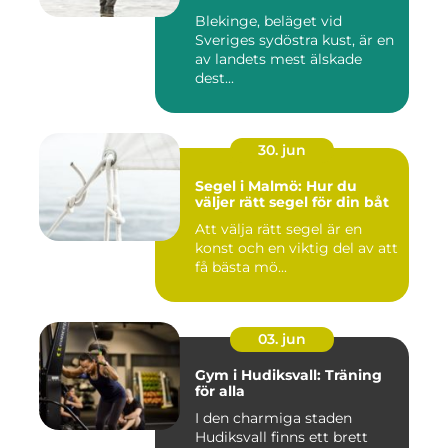
Blekinge, beläget vid
Sveriges sydöstra kust, är en
av landets mest älskade
dest...
30. jun
Segel i Malmö: Hur du
väljer rätt segel för din båt
Att välja rätt segel är en
konst och en viktig del av att
få bästa mö...
03. jun
Gym i Hudiksvall: Träning
för alla
I den charmiga staden
Hudiksvall finns ett brett