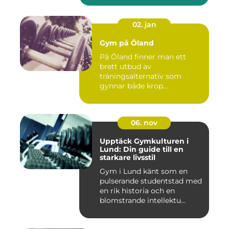
02. jan
Gym på Öland
På Öland finner man ett
brett utbud av
träningsalternativ som
gynnar både krop...
06. nov
Upptäck Gymkulturen i
Lund: Din guide till en
starkare livsstil
Gym i Lund känt som en
pulserande studentstad med
en rik historia och en
blomstrande intellektu...