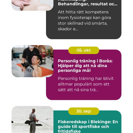
Behandlingar, resultat och
hur man väljer rätt
Att hitta rätt kompetens
inom fysioterapi kan göra
stor skillnad vid smärta,
skador e...
05. okt
Personlig träning i Borås:
Hjälper dig att nå dina
personliga mål
Personlig träning har blivit
alltmer populärt som ett
sätt att nå sina trä...
30. sep
Fiskeredskap i Blekinge: En
guide till sportfiske och
fritidsfiske