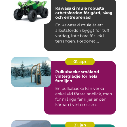
Kawasaki mule robusta
arbetsfordon för gård, skog
och entreprenad
En Kawasaki mule är ett
arbetsfordon byggt för tuff
vardag, inte bara för lek i
terrängen. Fordonet ...
01. apr
Pulkabacke småland
vinterglädje för hela
familjen
En pulkabacke kan verka
enkel vid första anblick, men
för många familjer är den
kärnan i vinterns sm...
31. jan