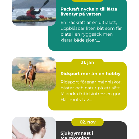
Packraft nyckeln till lätta
äventyr på vatten
En Packraft är en ultralätt,
uppblåsbar liten båt som får
plats i en ryggsäck men
klarar både sjöar,...
31. jan
Ridsport mer än en hobby
Ridsport förenar människor,
hästar och natur på ett sätt
få andra fritidsintressen gör.
Här möts täv...
02. nov
Sjukgymnast i
Malmköping: