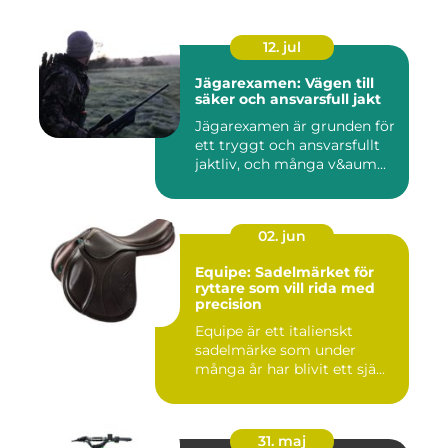
12. jul
Jägarexamen: Vägen till
säker och ansvarsfull jakt
Jägarexamen är grunden för
ett tryggt och ansvarsfullt
jaktliv, och många v&aum...
02. jun
Equipe: Sadelmärket för
ryttare som vill rida med
precision
Equipe är ett italienskt
sadelmärke som under
många år har blivit ett sjä...
31. maj