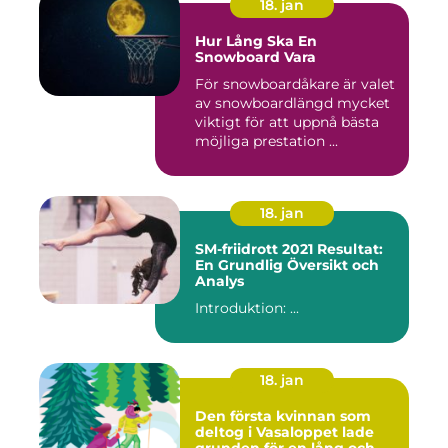
18. jan
Hur Lång Ska En
Snowboard Vara
För snowboardåkare är valet
av snowboardlängd mycket
viktigt för att uppnå bästa
möjliga prestation ...
18. jan
SM-friidrott 2021 Resultat:
En Grundlig Översikt och
Analys
Introduktion: ...
18. jan
Den första kvinnan som
deltog i Vasaloppet lade