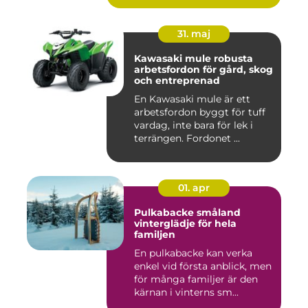
31. maj
Kawasaki mule robusta
arbetsfordon för gård, skog
och entreprenad
En Kawasaki mule är ett
arbetsfordon byggt för tuff
vardag, inte bara för lek i
terrängen. Fordonet ...
01. apr
Pulkabacke småland
vinterglädje för hela
familjen
En pulkabacke kan verka
enkel vid första anblick, men
för många familjer är den
kärnan i vinterns sm...