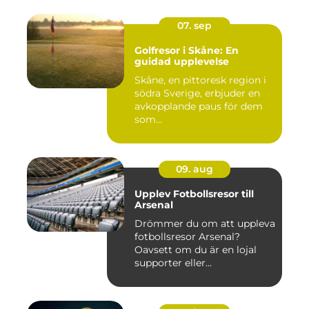
07. sep
Golfresor i Skåne: En
guidad upplevelse
Skåne, en pittoresk region i
södra Sverige, erbjuder en
avkopplande paus för dem
som...
09. aug
Upplev Fotbollsresor till
Arsenal
Drömmer du om att uppleva
fotbollsresor Arsenal?
Oavsett om du är en lojal
supporter eller...