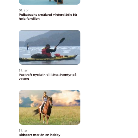
01. apr
Pulkabacke småland vinterglädje för
hela familjen
31. jan
Packraft nyckeln till lätta äventyr på
vatten
31. jan
Ridsport mer än en hobby