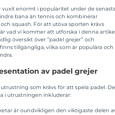
 vuxit enormt i popularitet under de senast
indre bana än tennis och kombinerar
och squash. För att utöva sporten krävs
t är vad vi kommer att utforska i denna artikel
lig översikt över ”padel grejer” och
finns tillgängliga, vilka som är populära och
andra.
sentation av padel grejer
l utrustning som krävs för att spela padel. D
 i utrustningen inkluderar:
cketar är oundvikligen den viktigaste delen a