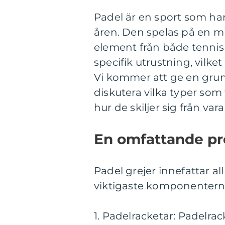
Padel är en sport som har
åren. Den spelas på en m
element från både tennis 
specifik utrustning, vilke
Vi kommer att ge en grund
diskutera vilka typer som 
hur de skiljer sig från var
En omfattande pre
Padel grejer innefattar al
viktigaste komponenterna
1. Padelracketar: Padelra