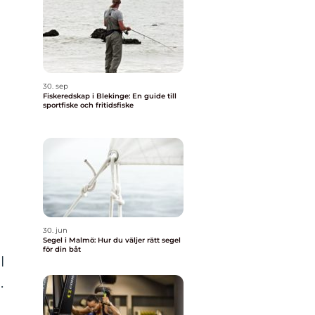
i
h
30. sep
Fiskeredskap i Blekinge: En guide till
sportfiske och fritidsfiske
30. jun
Segel i Malmö: Hur du väljer rätt segel
för din båt
l
.