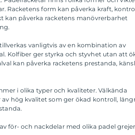
: Padelracketar finns i olika former och vikte
ilar. Racketens form kan påverka kraft, kontro
kt kan påverka racketens manövrerbarhet
ng.
 tillverkas vanligtvis av en kombination av
l. Kolfiber ger styrka och styvhet utan att ö
alval kan påverka racketens prestanda, käns
mmer i olika typer och kvaliteter. Välkända
av hög kvalitet som ger ökad kontroll, läng
standa.
v för- och nackdelar med olika padel greje