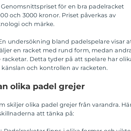
: Genomsnittspriset för en bra padelracket
1000 och 3000 kronor. Priset påverkas av
knologi och märke.
 En undersökning bland padelspelare visar a
väljer en racket med rund form, medan andr
acketar. Detta tyder på att spelare har olik
r känslan och kontrollen av racketen.
n olika padel grejer
m skiljer olika padel grejer från varandra. Hä
skillnaderna att tänka på: