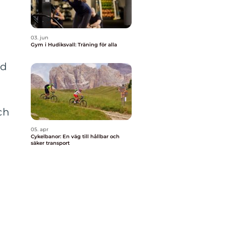
g
03. jun
Gym i Hudiksvall: Träning för alla
id
ch
05. apr
Cykelbanor: En väg till hållbar och
säker transport