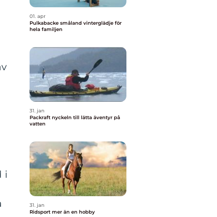
01. apr
Pulkabacke småland vinterglädje för
hela familjen
av
31. jan
Packraft nyckeln till lätta äventyr på
vatten
 i
a
31. jan
Ridsport mer än en hobby