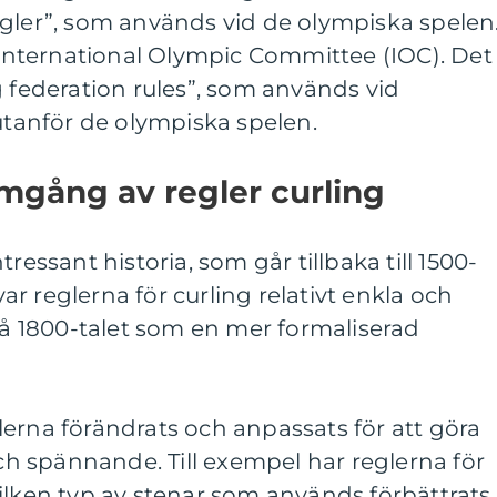
egler”, som används vid de olympiska spelen
v International Olympic Committee (IOC). Det
g federation rules”, som används vid
 utanför de olympiska spelen.
mgång av regler curling
ressant historia, som går tillbaka till 1500-
 var reglerna för curling relativt enkla och
 på 1800-talet som en mer formaliserad
erna förändrats och anpassats för att göra
 spännande. Till exempel har reglerna för
ilken typ av stenar som används förbättrats