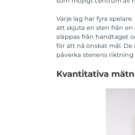
som möjligt centrum av hu
Varje lag har fyra spelare
att skjuta en sten från e
släppas från handtaget o
för att nå önskat mål. De
påverka stenens riktning
Kvantitativa mätn