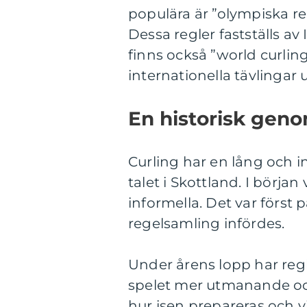
populära är ”olympiska r
Dessa regler fastställs a
finns också ”world curlin
internationella tävlingar
En historisk geno
Curling har en lång och int
talet i Skottland. I början
informella. Det var först
regelsamling infördes.
Under årens lopp har regl
spelet mer utmanande och
hur isen prepareras och v