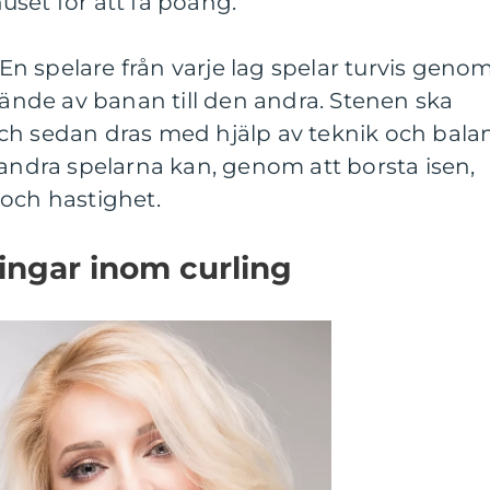
set för att få poäng.
. En spelare från varje lag spelar turvis geno
n ände av banan till den andra. Stenen ska
ch sedan dras med hjälp av teknik och bala
 andra spelarna kan, genom att borsta isen,
 och hastighet.
ingar inom curling