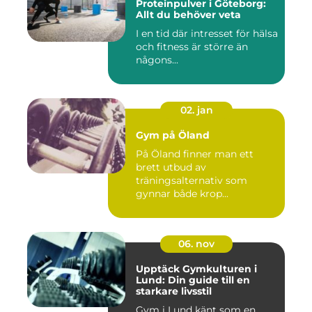
Proteinpulver i Göteborg:
Allt du behöver veta
I en tid där intresset för hälsa
och fitness är större än
någons...
02. jan
Gym på Öland
På Öland finner man ett
brett utbud av
träningsalternativ som
gynnar både krop...
06. nov
Upptäck Gymkulturen i
Lund: Din guide till en
starkare livsstil
Gym i Lund känt som en