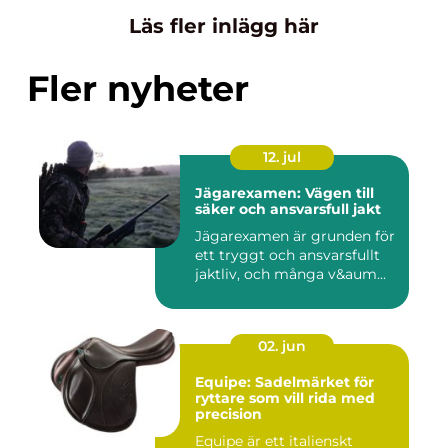
Läs fler inlägg här
Fler nyheter
12. jul
Jägarexamen: Vägen till
säker och ansvarsfull jakt
Jägarexamen är grunden för
ett tryggt och ansvarsfullt
jaktliv, och många v&aum...
02. jun
Equipe: Sadelmärket för
ryttare som vill rida med
precision
Equipe är ett italienskt