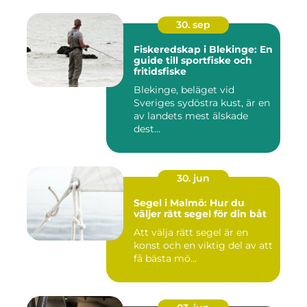
30. sep
Fiskeredskap i Blekinge: En
guide till sportfiske och
fritidsfiske
Blekinge, beläget vid
Sveriges sydöstra kust, är en
av landets mest älskade
dest...
30. jun
Segel i Malmö: Hur du
väljer rätt segel för din båt
Att välja rätt segel är en
konst och en viktig del av att
få bästa mö...