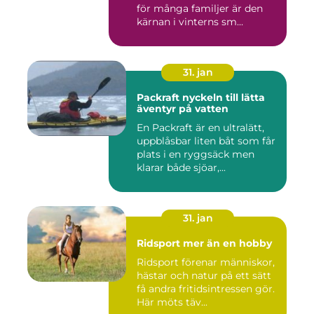
för många familjer är den
kärnan i vinterns sm...
31. jan
Packraft nyckeln till lätta
äventyr på vatten
En Packraft är en ultralätt,
uppblåsbar liten båt som får
plats i en ryggsäck men
klarar både sjöar,...
31. jan
Ridsport mer än en hobby
Ridsport förenar människor,
hästar och natur på ett sätt
få andra fritidsintressen gör.
Här möts täv...