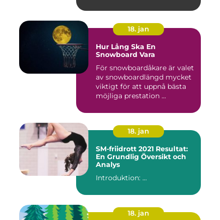
18. jan
Hur Lång Ska En
Snowboard Vara
För snowboardåkare är valet
av snowboardlängd mycket
viktigt för att uppnå bästa
möjliga prestation ...
18. jan
SM-friidrott 2021 Resultat:
En Grundlig Översikt och
Analys
Introduktion: ...
18. jan