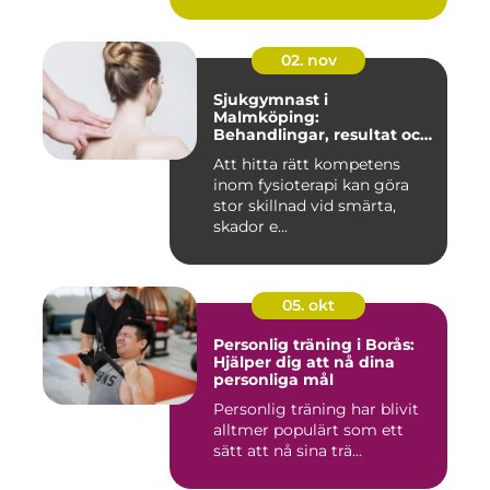
02. nov
Sjukgymnast i
Malmköping:
Behandlingar, resultat och
hur man väljer rätt
Att hitta rätt kompetens
inom fysioterapi kan göra
stor skillnad vid smärta,
skador e...
05. okt
Personlig träning i Borås:
Hjälper dig att nå dina
personliga mål
Personlig träning har blivit
alltmer populärt som ett
sätt att nå sina trä...