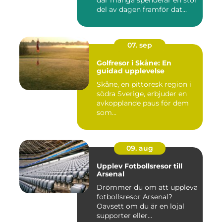
där många spenderar en stor
del av dagen framför dat...
07. sep
Golfresor i Skåne: En
guidad upplevelse
Skåne, en pittoresk region i
södra Sverige, erbjuder en
avkopplande paus för dem
som...
09. aug
Upplev Fotbollsresor till
Arsenal
Drömmer du om att uppleva
fotbollsresor Arsenal?
Oavsett om du är en lojal
supporter eller...