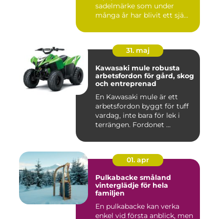
sadelmärke som under
många år har blivit ett sjä...
31. maj
Kawasaki mule robusta
arbetsfordon för gård, skog
och entreprenad
En Kawasaki mule är ett
arbetsfordon byggt för tuff
vardag, inte bara för lek i
terrängen. Fordonet ...
01. apr
Pulkabacke småland
vinterglädje för hela
familjen
En pulkabacke kan verka
enkel vid första anblick, men