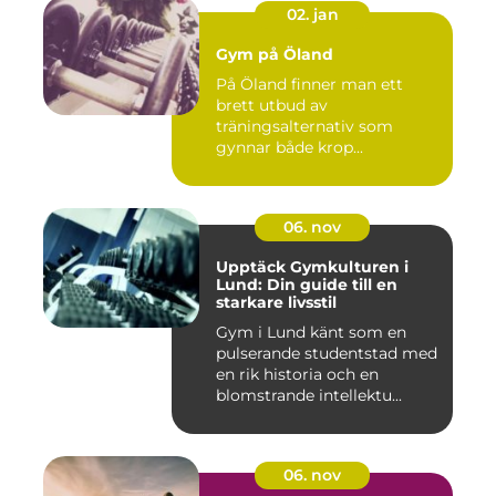
02. jan
Gym på Öland
På Öland finner man ett
brett utbud av
träningsalternativ som
gynnar både krop...
06. nov
Upptäck Gymkulturen i
Lund: Din guide till en
starkare livsstil
Gym i Lund känt som en
pulserande studentstad med
en rik historia och en
blomstrande intellektu...
06. nov