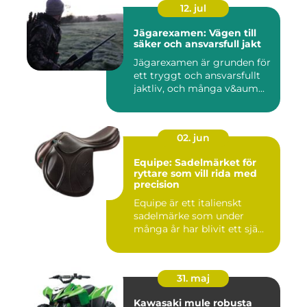
12. jul
Jägarexamen: Vägen till
säker och ansvarsfull jakt
Jägarexamen är grunden för
ett tryggt och ansvarsfullt
jaktliv, och många v&aum...
02. jun
Equipe: Sadelmärket för
ryttare som vill rida med
precision
Equipe är ett italienskt
sadelmärke som under
många år har blivit ett sjä...
31. maj
Kawasaki mule robusta