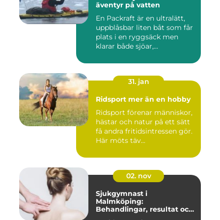
äventyr på vatten
En Packraft är en ultralätt,
uppblåsbar liten båt som får
plats i en ryggsäck men
klarar både sjöar,...
31. jan
Ridsport mer än en hobby
Ridsport förenar människor,
hästar och natur på ett sätt
få andra fritidsintressen gör.
Här möts täv...
02. nov
Sjukgymnast i
Malmköping:
Behandlingar, resultat och
hur man väljer rätt