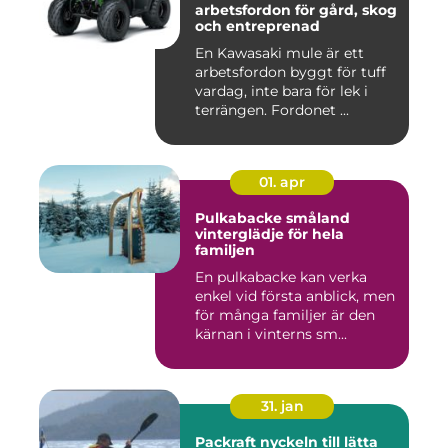
arbetsfordon för gård, skog
och entreprenad
En Kawasaki mule är ett
arbetsfordon byggt för tuff
vardag, inte bara för lek i
terrängen. Fordonet ...
01. apr
Pulkabacke småland
vinterglädje för hela
familjen
En pulkabacke kan verka
enkel vid första anblick, men
för många familjer är den
kärnan i vinterns sm...
31. jan
Packraft nyckeln till lätta