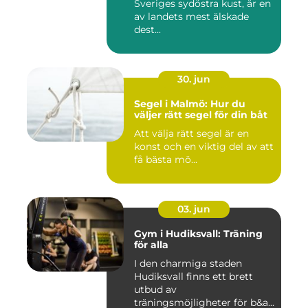
Sveriges sydöstra kust, är en
av landets mest älskade
dest...
30. jun
Segel i Malmö: Hur du
väljer rätt segel för din båt
Att välja rätt segel är en
konst och en viktig del av att
få bästa mö...
03. jun
Gym i Hudiksvall: Träning
för alla
I den charmiga staden
Hudiksvall finns ett brett
utbud av
träningsmöjligheter för b&a...