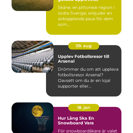
Skåne, en pittoresk region i
södra Sverige, erbjuder en
avkopplande paus för dem
som...
09. aug
Upplev Fotbollsresor till
Arsenal
Drömmer du om att uppleva
fotbollsresor Arsenal?
Oavsett om du är en lojal
supporter eller...
18. jan
Hur Lång Ska En
Snowboard Vara
För snowboardåkare är valet