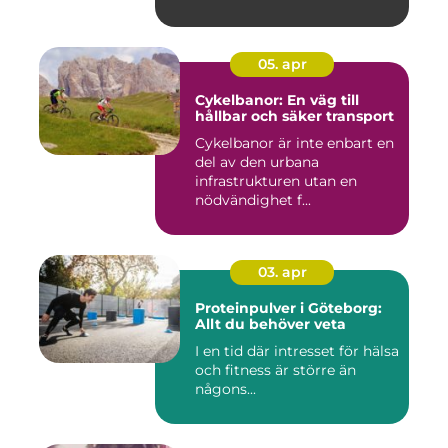
05. apr
Cykelbanor: En väg till
hållbar och säker transport
Cykelbanor är inte enbart en
del av den urbana
infrastrukturen utan en
nödvändighet f...
03. apr
Proteinpulver i Göteborg:
Allt du behöver veta
I en tid där intresset för hälsa
och fitness är större än
någons...