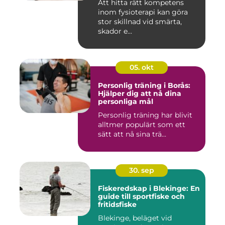
Att hitta rätt kompetens
inom fysioterapi kan göra
stor skillnad vid smärta,
skador e...
05. okt
Personlig träning i Borås:
Hjälper dig att nå dina
personliga mål
Personlig träning har blivit
alltmer populärt som ett
sätt att nå sina trä...
30. sep
Fiskeredskap i Blekinge: En
guide till sportfiske och
fritidsfiske
Blekinge, beläget vid