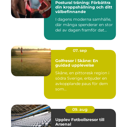
Postural träning: Förbättra
din kroppshållning och ditt
välbefinnande
I dagens moderna samhälle,
där många spenderar en stor
del av dagen framför dat...
07. sep
Golfresor i Skåne: En
guidad upplevelse
Skåne, en pittoresk region i
södra Sverige, erbjuder en
avkopplande paus för dem
som...
09. aug
Upplev Fotbollsresor till
Arsenal