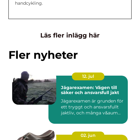
handcykling.
Läs fler inlägg här
Fler nyheter
12. jul
Jägarexamen: Vägen till
säker och ansvarsfull jakt
Jägarexamen är grunden för
ett tryggt och ansvarsfullt
jaktliv, och många v&aum...
02. jun