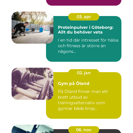
03. apr
Proteinpulver i Göteborg:
Allt du behöver veta
I en tid där intresset för hälsa
och fitness är större än
någons...
02. jan
Gym på Öland
På Öland finner man ett
brett utbud av
träningsalternativ som
gynnar både krop...
06. nov