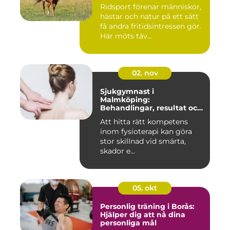
Ridsport förenar människor,
hästar och natur på ett sätt
få andra fritidsintressen gör.
Här möts täv...
02. nov
Sjukgymnast i
Malmköping:
Behandlingar, resultat och
hur man väljer rätt
Att hitta rätt kompetens
inom fysioterapi kan göra
stor skillnad vid smärta,
skador e...
05. okt
Personlig träning i Borås:
Hjälper dig att nå dina
personliga mål