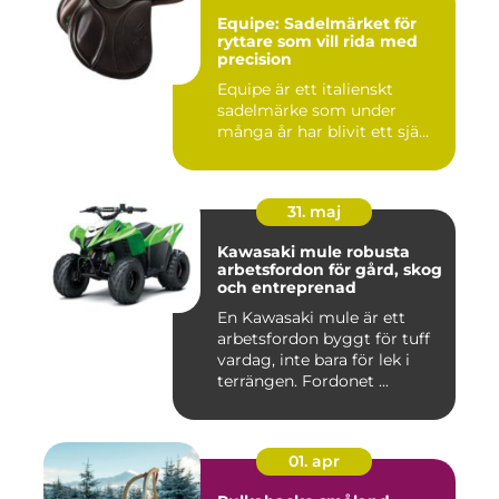
Equipe: Sadelmärket för
ryttare som vill rida med
precision
Equipe är ett italienskt
sadelmärke som under
många år har blivit ett sjä...
31. maj
Kawasaki mule robusta
arbetsfordon för gård, skog
och entreprenad
En Kawasaki mule är ett
arbetsfordon byggt för tuff
vardag, inte bara för lek i
terrängen. Fordonet ...
01. apr