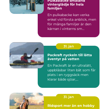
Pulkabacke småland
vinterglädje för hela
familjen
En pulkabacke kan verka
enkel vid första anblick, men
för många familjer är den
kärnan i vinterns sm...
31. jan
Packraft nyckeln till lätta
äventyr på vatten
En Packraft är en ultralätt,
uppblåsbar liten båt som får
plats i en ryggsäck men
klarar både sjöar,...
31. jan
Ridsport mer än en hobby