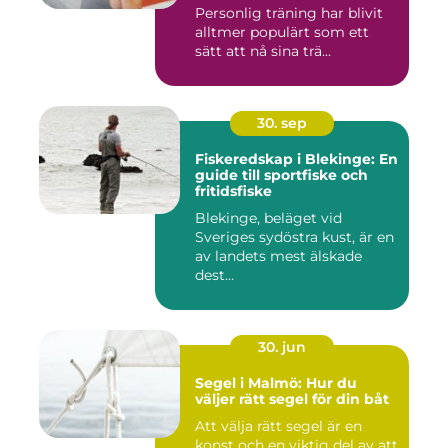
Personlig träning har blivit
alltmer populärt som ett
sätt att nå sina trä...
30. sep
Fiskeredskap i Blekinge: En
guide till sportfiske och
fritidsfiske
Blekinge, beläget vid
Sveriges sydöstra kust, är en
av landets mest älskade
dest...
30. jun
Segel i Malmö: Hur du
väljer rätt segel för din båt
Att välja rätt segel är en
konst och en viktig del av att