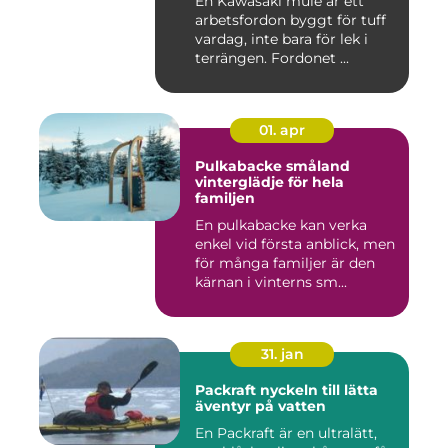
En Kawasaki mule är ett
arbetsfordon byggt för tuff
vardag, inte bara för lek i
terrängen. Fordonet ...
01. apr
Pulkabacke småland
vinterglädje för hela
familjen
En pulkabacke kan verka
enkel vid första anblick, men
för många familjer är den
kärnan i vinterns sm...
31. jan
Packraft nyckeln till lätta
äventyr på vatten
En Packraft är en ultralätt,