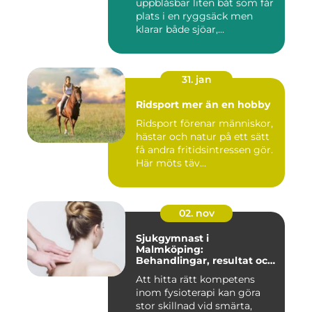
uppblåsbar liten båt som får
plats i en ryggsäck men
klarar både sjöar,...
31. jan
Ridsport mer än en hobby
Ridsport förenar människor,
hästar och natur på ett sätt
få andra fritidsintressen gör.
Här möts täv...
02. nov
Sjukgymnast i
Malmköping:
Behandlingar, resultat och
hur man väljer rätt
Att hitta rätt kompetens
inom fysioterapi kan göra
stor skillnad vid smärta,