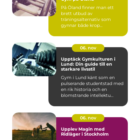
På Öland finner man ett
brett utbud av
träningsalternativ som
gynnar både krop...
06. nov
Upptäck Gymkulturen i
Lund: Din guide till en
starkare livsstil
Gym i Lund känt som en
pulserande studentstad med
en rik historia och en
blomstrande intellektu...
06. nov
Upplev Magin med
Ridläger i Stockholm