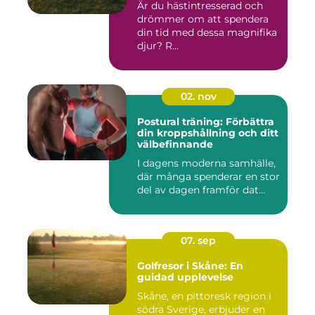
Är du hästintresserad och
drömmer om att spendera
din tid med dessa magnifika
djur? R...
02. nov
Postural träning: Förbättra
din kroppshållning och ditt
välbefinnande
I dagens moderna samhälle,
där många spenderar en stor
del av dagen framför dat...
07. sep
Golfresor i Skåne: En
guidad upplevelse
Skåne, en pittoresk region i
södra Sverige, erbjuder en