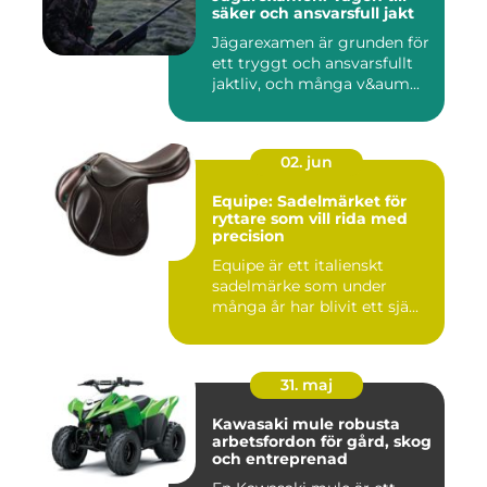
säker och ansvarsfull jakt
Jägarexamen är grunden för
ett tryggt och ansvarsfullt
jaktliv, och många v&aum...
02. jun
Equipe: Sadelmärket för
ryttare som vill rida med
precision
Equipe är ett italienskt
sadelmärke som under
många år har blivit ett sjä...
31. maj
Kawasaki mule robusta
arbetsfordon för gård, skog
och entreprenad