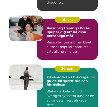
skador e...
05. okt
Personlig träning i Borås:
Hjälper dig att nå dina
personliga mål
Personlig träning har blivit
alltmer populärt som ett
sätt att nå sina trä...
30. sep
Fiskeredskap i Blekinge: En
guide till sportfiske och
fritidsfiske
Blekinge, beläget vid
Sveriges sydöstra kust, är en
av landets mest älskade
dest...