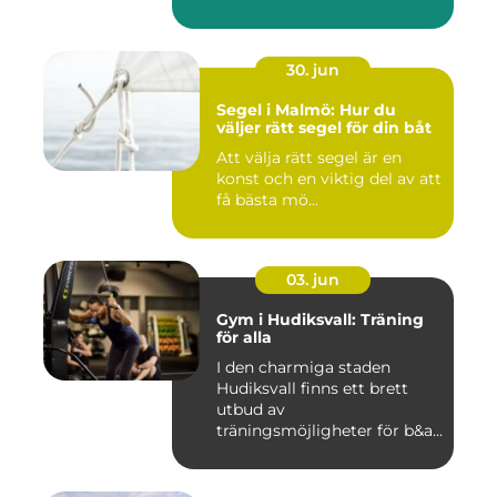
30. jun
Segel i Malmö: Hur du
väljer rätt segel för din båt
Att välja rätt segel är en
konst och en viktig del av att
få bästa mö...
03. jun
Gym i Hudiksvall: Träning
för alla
I den charmiga staden
Hudiksvall finns ett brett
utbud av
träningsmöjligheter för b&a...