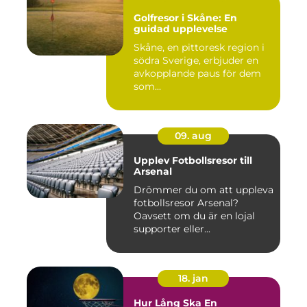
Golfresor i Skåne: En
guidad upplevelse
Skåne, en pittoresk region i
södra Sverige, erbjuder en
avkopplande paus för dem
som...
09. aug
Upplev Fotbollsresor till
Arsenal
Drömmer du om att uppleva
fotbollsresor Arsenal?
Oavsett om du är en lojal
supporter eller...
18. jan
Hur Lång Ska En