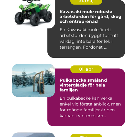
31. maj
Kawasaki mule robusta
arbetsfordon för gård, skog
och entreprenad
En Kawasaki mule är ett
arbetsfordon byggt för tuff
vardag, inte bara för lek i
terrängen. Fordonet ...
01. apr
Pulkabacke småland
vinterglädje för hela
familjen
En pulkabacke kan verka
enkel vid första anblick, men
för många familjer är den
kärnan i vinterns sm...