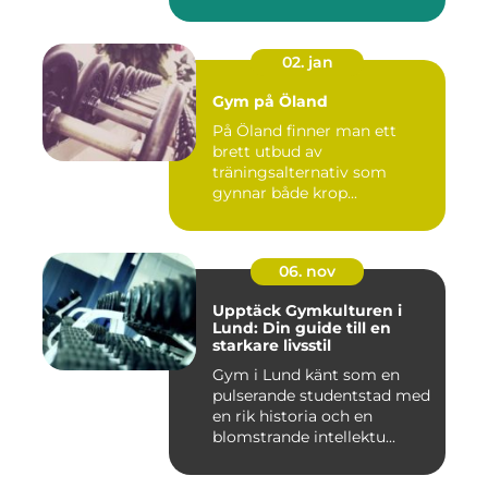
02. jan
Gym på Öland
På Öland finner man ett
brett utbud av
träningsalternativ som
gynnar både krop...
06. nov
Upptäck Gymkulturen i
Lund: Din guide till en
starkare livsstil
Gym i Lund känt som en
pulserande studentstad med
en rik historia och en
blomstrande intellektu...