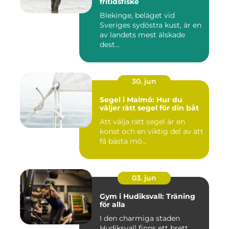
fritidsfiske
Blekinge, beläget vid
Sveriges sydöstra kust, är en
av landets mest älskade
dest...
30. jun
Segel i Malmö: Hur du
väljer rätt segel för din båt
Att välja rätt segel är en
konst och en viktig del av att
få bästa mö...
03. jun
Gym i Hudiksvall: Träning
för alla
I den charmiga staden
Hudiksvall finns ett brett