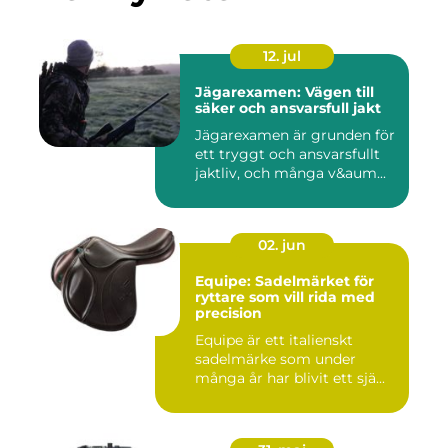
12. jul
Jägarexamen: Vägen till
säker och ansvarsfull jakt
Jägarexamen är grunden för
ett tryggt och ansvarsfullt
jaktliv, och många v&aum...
02. jun
Equipe: Sadelmärket för
ryttare som vill rida med
precision
Equipe är ett italienskt
sadelmärke som under
många år har blivit ett sjä...