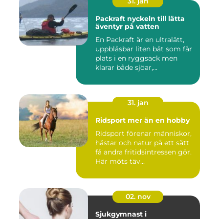
31. jan
Packraft nyckeln till lätta
äventyr på vatten
En Packraft är en ultralätt,
uppblåsbar liten båt som får
plats i en ryggsäck men
klarar både sjöar,...
31. jan
Ridsport mer än en hobby
Ridsport förenar människor,
hästar och natur på ett sätt
få andra fritidsintressen gör.
Här möts täv...
02. nov
Sjukgymnast i