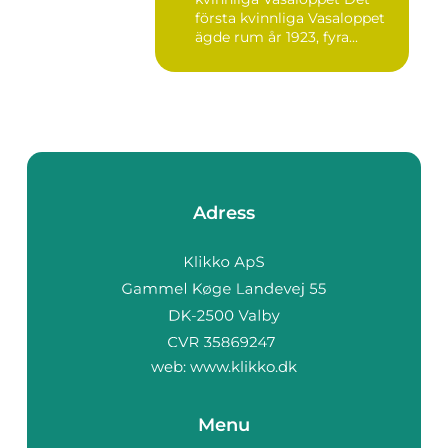
loppet
första kvinnliga Vasaloppet
ägde rum år 1923, fyra...
Adress
web:
www.klikko.dk
Menu