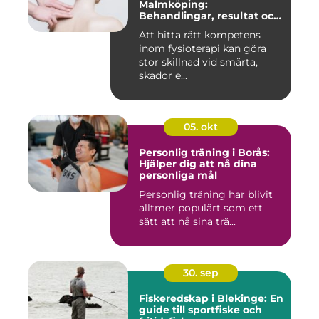
Malmköping:
Behandlingar, resultat och
hur man väljer rätt
Att hitta rätt kompetens
inom fysioterapi kan göra
stor skillnad vid smärta,
skador e...
05. okt
Personlig träning i Borås:
Hjälper dig att nå dina
personliga mål
Personlig träning har blivit
alltmer populärt som ett
sätt att nå sina trä...
30. sep
Fiskeredskap i Blekinge: En
guide till sportfiske och