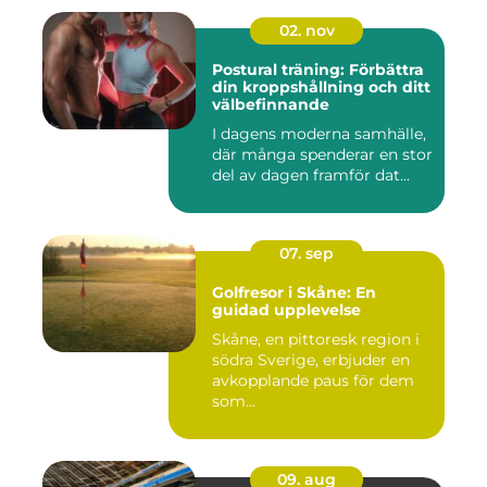
02. nov
Postural träning: Förbättra
din kroppshållning och ditt
välbefinnande
I dagens moderna samhälle,
där många spenderar en stor
del av dagen framför dat...
07. sep
Golfresor i Skåne: En
guidad upplevelse
Skåne, en pittoresk region i
södra Sverige, erbjuder en
avkopplande paus för dem
som...
09. aug