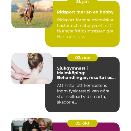
31. jan
Ridsport mer än en hobby
Ridsport förenar människor,
hästar och natur på ett sätt
få andra fritidsintressen gör.
Här möts täv...
02. nov
Sjukgymnast i
Malmköping:
Behandlingar, resultat och
hur man väljer rätt
Att hitta rätt kompetens
inom fysioterapi kan göra
stor skillnad vid smärta,
skador e...
05. okt