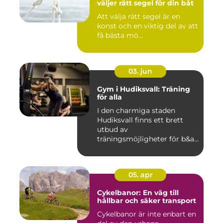
väljer rätt segel för din båt
Att välja rätt segel är en
konst och en viktig del av att
få bästa mö...
03. jun
Gym i Hudiksvall: Träning
för alla
I den charmiga staden
Hudiksvall finns ett brett
utbud av
träningsmöjligheter för b&a...
05. apr
Cykelbanor: En väg till
hållbar och säker transport
Cykelbanor är inte enbart en