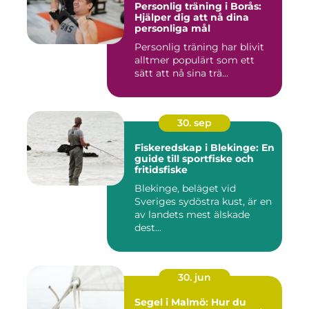
Personlig träning i Borås:
Hjälper dig att nå dina
personliga mål
Personlig träning har blivit
alltmer populärt som ett
sätt att nå sina trä...
30. sep
Fiskeredskap i Blekinge: En
guide till sportfiske och
fritidsfiske
Blekinge, beläget vid
Sveriges sydöstra kust, är en
av landets mest älskade
dest...
30. jun
Segel i Malmö: Hur du