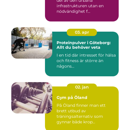
del av den urbana
infrastrukturen utan en
nödvändighet f...
03. apr
Proteinpulver i Göteborg:
Allt du behöver veta
I en tid där intresset för hälsa
och fitness är större än
någons...
02. jan
Gym på Öland
På Öland finner man ett
brett utbud av
träningsalternativ som
gynnar både krop...