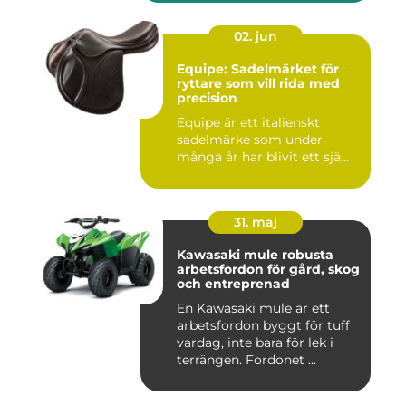
02. jun
Equipe: Sadelmärket för
ryttare som vill rida med
precision
Equipe är ett italienskt
sadelmärke som under
många år har blivit ett sjä...
31. maj
Kawasaki mule robusta
arbetsfordon för gård, skog
och entreprenad
En Kawasaki mule är ett
arbetsfordon byggt för tuff
vardag, inte bara för lek i
terrängen. Fordonet ...