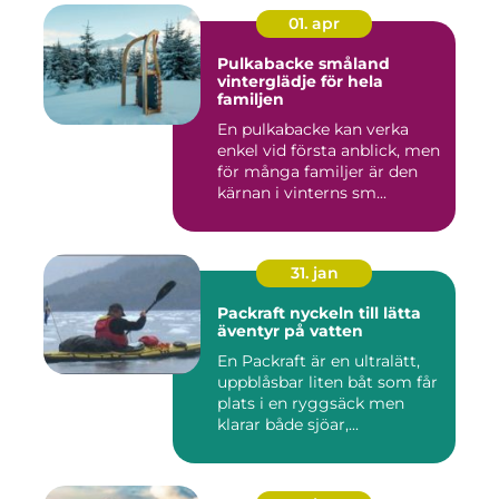
01. apr
Pulkabacke småland
vinterglädje för hela
familjen
En pulkabacke kan verka
enkel vid första anblick, men
för många familjer är den
kärnan i vinterns sm...
31. jan
Packraft nyckeln till lätta
äventyr på vatten
En Packraft är en ultralätt,
uppblåsbar liten båt som får
plats i en ryggsäck men
klarar både sjöar,...