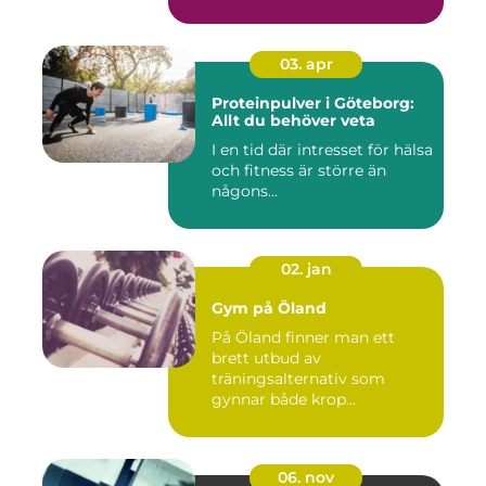
03. apr
Proteinpulver i Göteborg:
Allt du behöver veta
I en tid där intresset för hälsa
och fitness är större än
någons...
02. jan
Gym på Öland
På Öland finner man ett
brett utbud av
träningsalternativ som
gynnar både krop...
06. nov