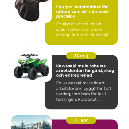
Equipe: Sadelmärket för
ryttare som vill rida med
precision
Equipe är ett italienskt
sadelmärke som under
många år har blivit ett sjä...
31. maj
Kawasaki mule robusta
arbetsfordon för gård, skog
och entreprenad
En Kawasaki mule är ett
arbetsfordon byggt för tuff
vardag, inte bara för lek i
terrängen. Fordonet ...
01. apr