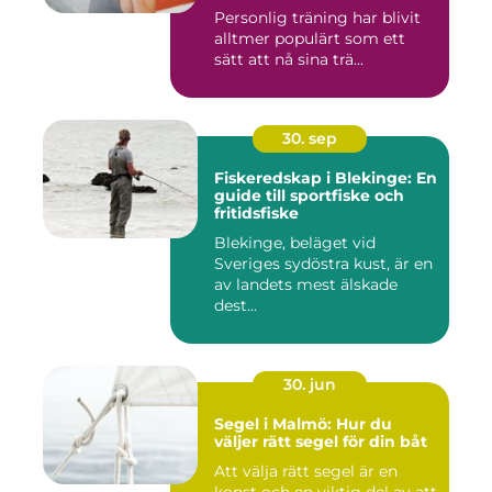
Personlig träning har blivit
alltmer populärt som ett
sätt att nå sina trä...
30. sep
Fiskeredskap i Blekinge: En
guide till sportfiske och
fritidsfiske
Blekinge, beläget vid
Sveriges sydöstra kust, är en
av landets mest älskade
dest...
30. jun
Segel i Malmö: Hur du
väljer rätt segel för din båt
Att välja rätt segel är en
konst och en viktig del av att