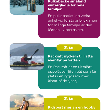
Pulkabacke småland
vinterglädje för hela
familjen
En pulkabacke kan verka
enkel vid första anblick, men
för många familjer är den
kärnan i vinterns sm...
31. jan
Packraft nyckeln till lätta
äventyr på vatten
En Packraft är en ultralätt,
uppblåsbar liten båt som får
plats i en ryggsäck men
klarar både sjöar,...
31. jan
Ridsport mer än en hobby