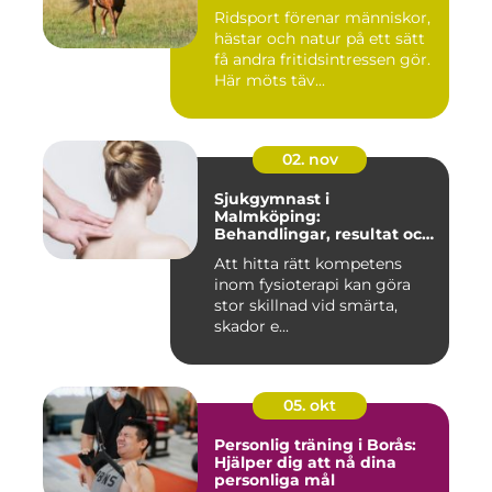
Ridsport förenar människor,
hästar och natur på ett sätt
få andra fritidsintressen gör.
Här möts täv...
02. nov
Sjukgymnast i
Malmköping:
Behandlingar, resultat och
hur man väljer rätt
Att hitta rätt kompetens
inom fysioterapi kan göra
stor skillnad vid smärta,
skador e...
05. okt
Personlig träning i Borås:
Hjälper dig att nå dina
personliga mål