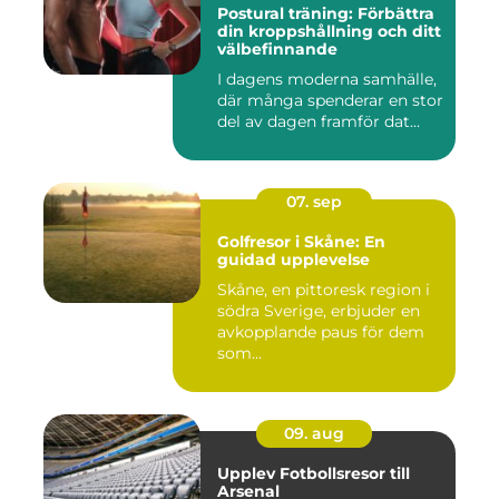
Postural träning: Förbättra
din kroppshållning och ditt
välbefinnande
I dagens moderna samhälle,
där många spenderar en stor
del av dagen framför dat...
07. sep
Golfresor i Skåne: En
guidad upplevelse
Skåne, en pittoresk region i
södra Sverige, erbjuder en
avkopplande paus för dem
som...
09. aug
Upplev Fotbollsresor till
Arsenal